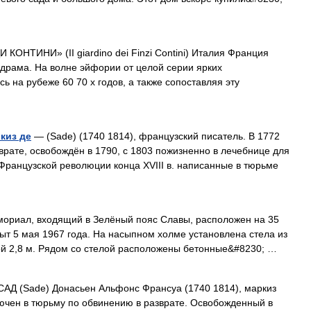
ОНТИНИ» (II giardino dei Finzi Contini) Италия Франция
 драма. На волне эйфории от целой серии ярких
ь на рубеже 60 70 х годов, а также сопоставляя эту
киз де
— (Sade) (1740 1814), французский писатель. В 1772
врате, освобождён в 1790, с 1803 пожизненно в лечебнице для
ранцузской революции конца XVIII в. написанные в тюрьме
риал, входящий в Зелёный пояс Славы, расположен на 35
ыт 5 мая 1967 года. На насыпном холме установлена стела из
ой 2,8 м. Рядом со стелой расположены бетонные&#8230; …
АД (Sade) Донасьен Альфонс Франсуа (1740 1814), маркиз
лючен в тюрьму по обвинению в разврате. Освобожденный в