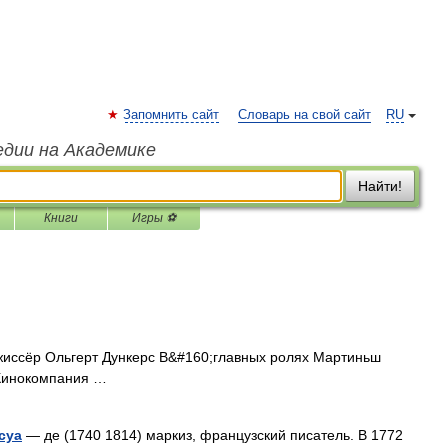
Запомнить сайт
Словарь на свой сайт
RU
едии на Академике
Найти!
Книги
Игры ⚽
жиссёр Ольгерт Дункерс В&#160;главных ролях Мартиньш
 Кинокомпания …
суа
— де (1740 1814) маркиз, французский писатель. В 1772