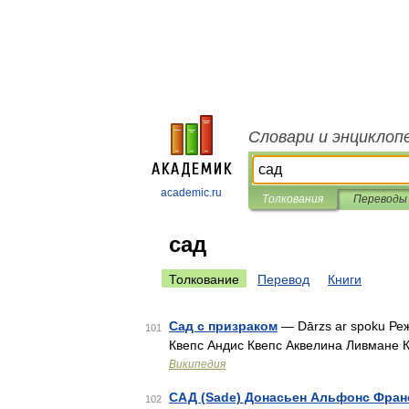
Словари и энциклоп
academic.ru
Толкования
Переводы
сад
Толкование
Перевод
Книги
Сад с призраком
— Dārzs ar spoku Ре
101
Квепс Андис Квепс Аквелина Ливмане
Википедия
САД (Sade) Донасьен Альфонс Фран
102