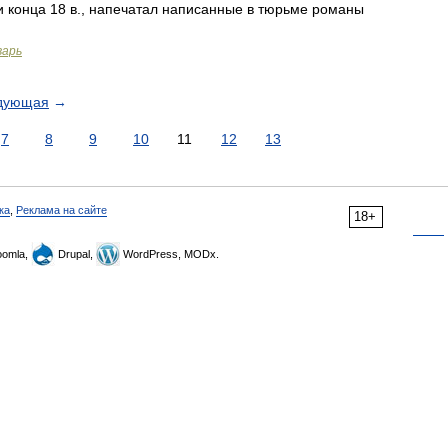
 конца 18 в., напечатал написанные в тюрьме романы
варь
дующая
→
7
8
9
10
11
12
13
ка
,
Реклама на сайте
18+
omla,
Drupal,
WordPress, MODx.