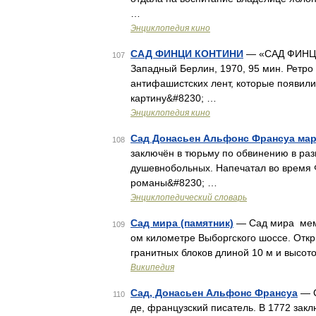
…
Энциклопедия кино
САД ФИНЦИ КОНТИНИ
— «САД ФИНЦИ К
107
Западный Берлин, 1970, 95 мин. Ретро
антифашистских лент, которые появилис
картину&#8230; …
Энциклопедия кино
Сад Донасьен Альфонс Франсуа мар
108
заключён в тюрьму по обвинению в раз
душевнобольных. Напечатал во время Ф
романы&#8230; …
Энциклопедический словарь
Сад мира (памятник)
— Сад мира мемо
109
ом километре Выборгского шоссе. Откр
гранитных блоков длиной 10 м и высот
Википедия
Сад, Донасьен Альфонс Франсуа
— С
110
де, французский писатель. В 1772 зак