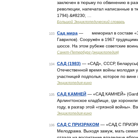
заключен в тюрьму по обвинению в раз
революции, напечатал написанные в т
1794).&#8230; …
Большой Энциклопедический словарь
Сад мира
— мемориал в составе «Зелё
103
Гаврилов). Сооружён в 1967 трудящими
шоссе. На этом рубеже советские воин
Санкт-Петербург (энциклопедия)
САД (1983)
— «САД», СССР, Беларусьфи
104
Отечественной время войны молодая у
участницей подполья, которое по вин
Энциклопедия кино
САД КАМНЕЙ
— «САД КАМНЕЙ» (Garden
105
Арлингтонское кладбище, где хоронили
году, в разгар этой «грязной войны». 
Энциклопедия кино
САД С ПРИЗРАКОМ
— «САД С ПРИЗРАКО
106
Мелодрама. Выходя замуж, мать семиле
отдала на воспитание владелице яблон