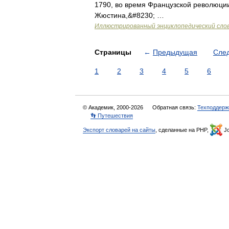
1790, во время Французской революции
Жюстина,&#8230; …
Иллюстрированный энциклопедический сло
Страницы
←
Предыдущая
Сле
1
2
3
4
5
6
© Академик, 2000-2026
Обратная связь:
Техподдерж
👣 Путешествия
Экспорт словарей на сайты
, сделанные на PHP,
Jo